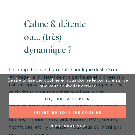
Calme & détente
ou… (très)
dynamique ?
Le camp dispose d’un centre nautique destiné au
stockage, le matériel de nos pêcheurs et plongeurs y
Ce site utilise des cookies et vous donne le contrôle sur ce
est entreposé tous les soirs par les équipages après
que vous souhaitez activer
avoir été soigneusement rincé à l’eau claire.
OK, TOUT ACCEPTER
De gros jouets, tractables ou non, viennent égayer
les locaux de leurs couleurs, stand up paddle,
INTERDIRE TOUS LES COOKIES
bouées, bananes, skis, wakeboards, PMT, kayaks,
float tubes, etc… y attendent tous ceux qui n’ont pas
PERSONNALISER
peur de se mouiller !