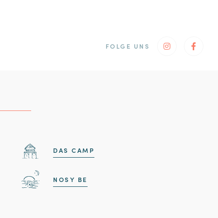
FOLGE UNS
Instagram
Faceb
Entdecken Sie auch
DAS CAMP
NOSY BE