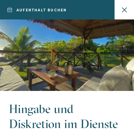
AUFENTHALT BUCHEN
7 TAGE AUFENTHALT
Möchten Sie dem
Alltag
entfliehen?
Entdecken Sie
Hingabe und
unsere 7-tägigen
Diskretion im Dienste