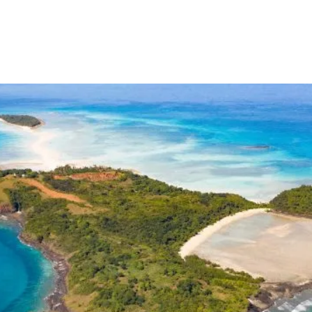
AUFENTHALTE
DAS RESORT
MANGA BE
7 TAGE AUFENTHALT
Möchten Sie dem
Alltag entfliehen?
Entdecken Sie
unsere 7-tägigen