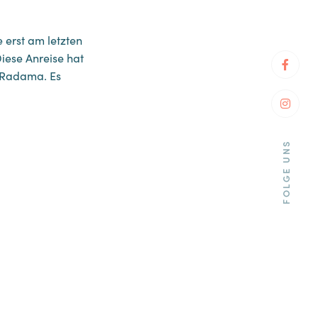
 erst am letzten
iese Anreise hat
Faceb
h Radama. Es
Insta
FOLGE UNS
tch &