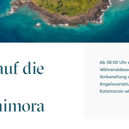
Angelaufenthalte
ENTDECKEN SIE DEN AUFENTHALT
auf die
Ab 06:00 Uhr e
Währenddesse
Vorbereitung 
Angelausrüst
Katamaran wi
nimora