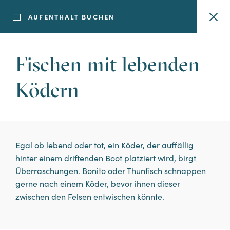
AUFENTHALT BUCHEN
Fischen mit lebenden
7 TAGE AUFENTHALT
Ködern
Möchten Sie dem
Alltag
Egal ob lebend oder tot, ein Köder, der auffällig
entfliehen?
hinter einem driftenden Boot platziert wird, birgt
Überraschungen. Bonito oder Thunfisch schnappen
Entdecken Sie
gerne nach einem Köder, bevor ihnen dieser
zwischen den Felsen entwischen könnte.
unsere 7-tägigen